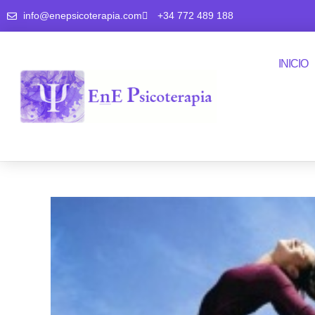
info@enepsicoterapia.com
+34 772 489 188
INICIO