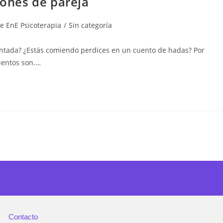
iones de pareja
de EnE Psicoterapia
/
Sin categoría
cantada? ¿Estás comiendo perdices en un cuento de hadas? Por
uentos son.…
Contacto